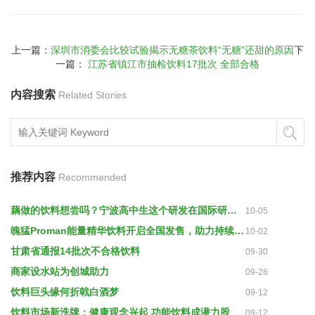
上一篇：
深圳市消委会比较试验揭示无糖茶饮料“无糖”还甜的原因
下
一篇：
江苏省镇江市抽检饮料17批次 全部合格
内容搜索
Related Stories
推荐内容
Recommended
藕做的饮料想尝吗？宁波高中生这个研发在国际研讨会上获赞-浙江新闻-浙江在线
10-05
魄猛Proman能量精华饮料开启全国发售，助力持续补充能量
10-02
甘肃省通报14批次不合格饮料
09-30
商家设水站为创城助力
09-28
饮料巨头缘何折戟白酒梦
09-12
饮料市场新洗牌：健康观念兴起 功能饮料成潜力股
09-12