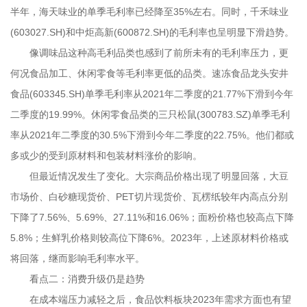
半年，海天味业的单季毛利率已经降至35%左右。同时，千禾味业
(603027.SH)和中炬高新(600872.SH)的毛利率也呈明显下滑趋势。
像调味品这种高毛利品类也感到了前所未有的毛利率压力，更
何况食品加工、休闲零食等毛利率更低的品类。速冻食品龙头安井
食品(603345.SH)单季毛利率从2021年二季度的21.77%下滑到今年
二季度的19.99%。休闲零食品类的三只松鼠(300783.SZ)单季毛利
率从2021年二季度的30.5%下滑到今年二季度的22.75%。他们都或
多或少的受到原材料和包装材料涨价的影响。
但最近情况发生了变化。大宗商品价格出现了明显回落，大豆
市场价、白砂糖现货价、PET切片现货价、瓦楞纸较年内高点分别
下降了7.56%、5.69%、27.11%和16.06%；面粉价格也较高点下降
5.8%；生鲜乳价格则较高位下降6%。2023年，上述原材料价格或
将回落，继而影响毛利率水平。
看点二：消费升级仍是趋势
在成本端压力减轻之后，食品饮料板块2023年需求方面也有望