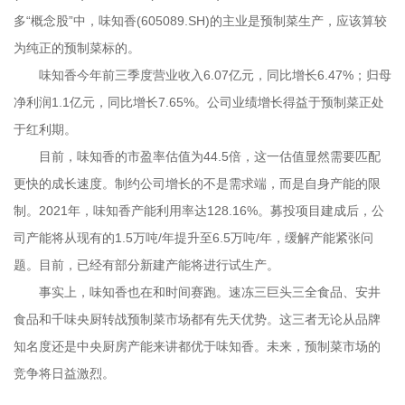
多“概念股”中，味知香(605089.SH)的主业是预制菜生产，应该算较
为纯正的预制菜标的。
味知香今年前三季度营业收入6.07亿元，同比增长6.47%；归母
净利润1.1亿元，同比增长7.65%。公司业绩增长得益于预制菜正处
于红利期。
目前，味知香的市盈率估值为44.5倍，这一估值显然需要匹配
更快的成长速度。制约公司增长的不是需求端，而是自身产能的限
制。2021年，味知香产能利用率达128.16%。募投项目建成后，公
司产能将从现有的1.5万吨/年提升至6.5万吨/年，缓解产能紧张问
题。目前，已经有部分新建产能将进行试生产。
事实上，味知香也在和时间赛跑。速冻三巨头三全食品、安井
食品和千味央厨转战预制菜市场都有先天优势。这三者无论从品牌
知名度还是中央厨房产能来讲都优于味知香。未来，预制菜市场的
竞争将日益激烈。