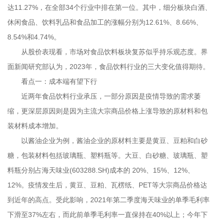
达11.27%，在全部34个行业中排在第一位。其中，细分板块白酒、
休闲食品、饮料乳品和食品加工的涨幅分别为12.61%、8.66%、
8.54%和4.74%。
从股价表现看，市场对食品饮料板块复苏似乎持乐观态度。界
面新闻研究部认为，2023年，食品饮料行业的三大变化值得期待。
看点一：成本端有望下行
近两年食品饮料行业承压，一部分原因是疫情导致的需求萎
缩，更深层原因则是因为主流大宗商品价格上涨导致的原材料和包
装材料成本增加。
以酱油企业为例，酱油企业的原材料主要是黄豆、豆粕和白砂
糖，包装材料包括玻璃瓶、塑料瓶等。大豆、白砂糖、玻璃瓶、塑
料瓶分别占海天味业(603288.SH)成本的 20%、15%、12%、
12%。疫情发生后，黄豆、豆粕、瓦楞纸、PET等大宗商品价格达
到近年的高点。受此影响，2021年第二季度海天味业的单季毛利率
下滑至37%左右，而此前单季毛利率一直保持在40%以上；今年下