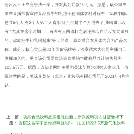
违反反不正当竞争法一案，并对其处罚款10万元。据悉，该公司主
播在直播带货宣传某品牌牛初乳冻干粉固体饮料过程中，宣称“团队
总共5个人,有3个人第二天喜阳阳了,但是半个月过去了,我啥事儿没
有”“尤其在这个时期……有没有人两道杠之后还担心自己反复两道杠
的，你就把牛初乳喝起来”等，经查，原直播台本具体内容为产品名
称、成分，核心卖点是30年国货品牌等，涉案话术为公司主播自己
发挥加入的。另查该公司两次涉事直播销售此商品共计销售额为
103.5万元。据悉，该知名网红主播为美沫艾莫尔创始人张沫凡，值
得注意的是，美沫艾莫尔（北京）化妆品有限公司已于2021年4月注
销。
上一篇：
功能食品饮料品牌推陈出新，新兴原料羽衣甘蓝受捧
下一
篇：
香槟这名字不是你想叫就能叫：法国销毁3.5万瓶气泡饮料